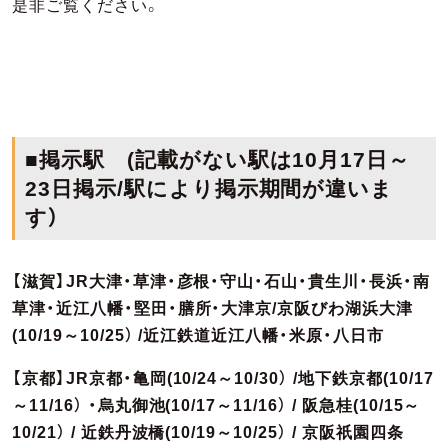
是非ご覧ください。
■掲示駅 (記載がない駅は10月17日～
23日掲示/駅により掲示期間が違いま
す）
【滋賀】JR大津・草津・彦根・守山・石山・貴生川・長浜・南
草津・近江八幡・堅田・膳所・大津京/京阪びわ湖浜大津
(10/19～10/25） /近江鉄道近江八幡・米原・八日市
【京都】JR京都・亀岡(10/24～10/30） /地下鉄京都(10/17
～11/16） ・烏丸御池(10/17～11/16） / 阪急桂(10/15～
10/21） / 近鉄丹波橋(10/19～10/25） / 京阪祇園四条