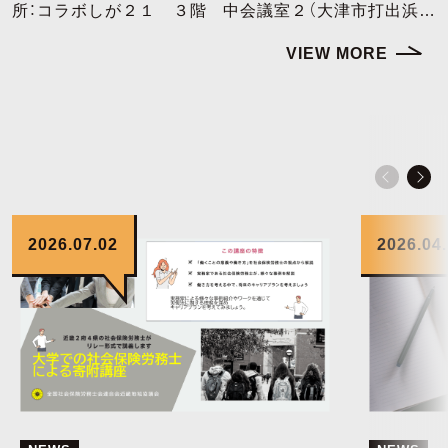
所：コラボしが２１ ３階 中会議室２（大津市打出浜2-
1） 【９月５日（土）】（大阪府社会保険労務士会）詳細は
VIEW MORE
こちらから 公開講座「カスハラに負けない予防と対策」
日 時：令和８年９月５日（土） 場 所：國民會館12
階大ホール 及び、ZOOMウェビナーで配信 【１０月２
４日（土）】（大阪府社会保険労務士会）詳細はこちらから
O
2026.07.02
2026.04