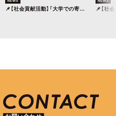
NEWS
NEWS
📌【社会貢献活動】「大学での寄附
📌【社
講座」～次の世代により良い社会
社会保
を！
労務士