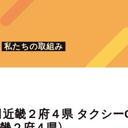
私たちの取組み
11月近畿２府４県 タクシ
畿２府４県）