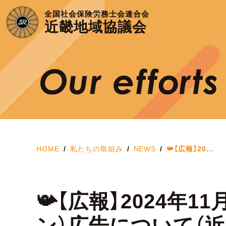
全国社会保険労務士会連合会
近畿地域協議会
HOME
私たちの取組み
NEWS
📯【広報】20…
📯【広報】2024年
ン）広告について（近